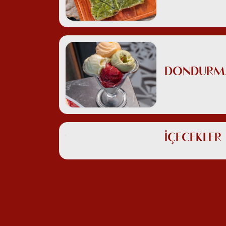
DONDURM
İÇECEKLER